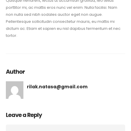
Quisque hendrerit, lectus ut accumsan gravida, leo tellus
porttitor mi, ac mattis eros nunc vel enim. Nulla facilisi. Nam
non nulla sed nibh sodales auctor eget non augue.
Pellentesque sollicitudin consectetur mauris, eu mattis mi
dictum ac. Etiam et sapien eu nisl dapibus fermentum et nec
tortor.
Author
rilak.natasa@gmail.com
Leave a Reply