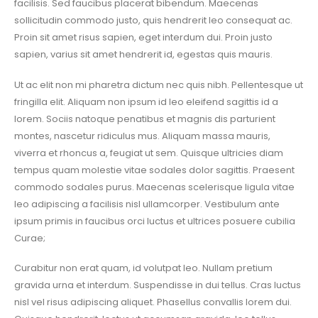
facilisis. Sed faucibus placerat bibendum. Maecenas
sollicitudin commodo justo, quis hendrerit leo consequat ac.
Proin sit amet risus sapien, eget interdum dui. Proin justo
sapien, varius sit amet hendrerit id, egestas quis mauris.
Ut ac elit non mi pharetra dictum nec quis nibh. Pellentesque ut
fringilla elit. Aliquam non ipsum id leo eleifend sagittis id a
lorem. Sociis natoque penatibus et magnis dis parturient
montes, nascetur ridiculus mus. Aliquam massa mauris,
viverra et rhoncus a, feugiat ut sem. Quisque ultricies diam
tempus quam molestie vitae sodales dolor sagittis. Praesent
commodo sodales purus. Maecenas scelerisque ligula vitae
leo adipiscing a facilisis nisl ullamcorper. Vestibulum ante
ipsum primis in faucibus orci luctus et ultrices posuere cubilia
Curae;
Curabitur non erat quam, id volutpat leo. Nullam pretium
gravida urna et interdum. Suspendisse in dui tellus. Cras luctus
nisl vel risus adipiscing aliquet. Phasellus convallis lorem dui.