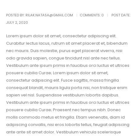
POSTED BY:
RILAK.NATASA@GMAIL.COM
COMMENTS:
0
POST DATE:
JULY 2, 2020
Lorem ipsum dolor sit amet, consectetur adipiscing elit.
Curabitur lectus lacus, rutrum sit amet placerat et, bibendum
nec mauris. Duis molestie, purus eget placerat viverra, nisi
odio gravida sapien, congue tincidunt nisl ante nec tellus.
Vestibulum ante ipsum primis in faucibus orci luctus et ultrices
posuere cubilia Curae; Lorem ipsum dolor sit amet,
consectetur adipiscing elit. Fusce sagittis, massa fringilla
consequat blandit, mauris ligula porta nisi, non tristique enim
sapien vel nisl. Suspendisse vestibulum lobortis dapibus.
Vestibulum ante ipsum primis in faucibus orci luctus et ultrices
posuere cubilia Curae; Praesent nec tempus nibh. Donec
mollis commodo metus et fringilla. Etiam venenatis, diam id
adipiscing convallis, nisi eros lobortis tellus, feugiat adipiscing
ante ante sit amet dolor. Vestibulum vehicula scelerisque